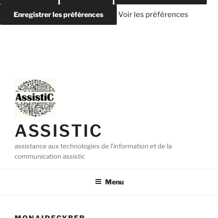
Enregistrer les préférences
Voir les préférences
Aller
au
contenu
principal
ASSISTIC
assistance aux technologies de l'information et de la
communication assistic
Menu
MONAIDECYBER