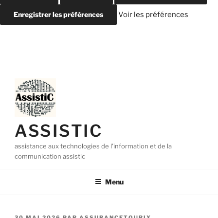
Enregistrer les préférences
Voir les préférences
Aller
au
contenu
principal
ASSISTIC
assistance aux technologies de l'information et de la
communication assistic
Menu
PUBLIÉ
30 MAI 2026
PAR
ASSURANCETOURIX